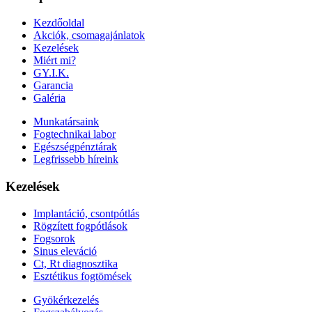
Kezdőoldal
Akciók, csomagajánlatok
Kezelések
Miért mi?
GY.I.K.
Garancia
Galéria
Munkatársaink
Fogtechnikai labor
Egészségpénztárak
Legfrissebb híreink
Kezelések
Implantáció, csontpótlás
Rögzített fogpótlások
Fogsorok
Sinus eleváció
Ct, Rt diagnosztika
Esztétikus fogtömések
Gyökérkezelés