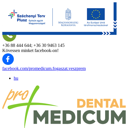
Promedicum fogászat
8200 Veszprém, Nárcisz utca 2.
+36 88 444 644; +36 30 9463 145
Kövessen minket facebook-on!
facebook.com/promedicum.fogaszat.veszprem
hu