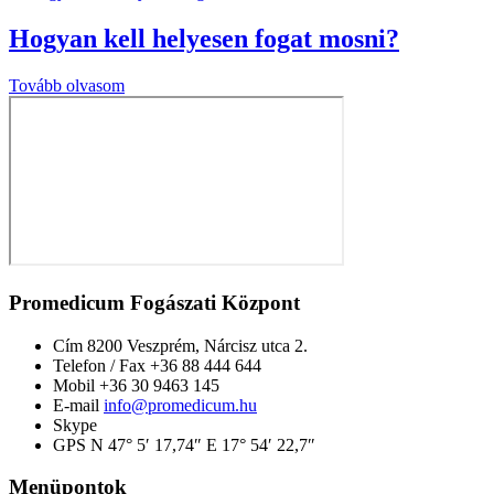
Hogyan kell helyesen fogat mosni?
Tovább olvasom
Promedicum Fogászati Központ
Cím
8200 Veszprém, Nárcisz utca 2.
Telefon / Fax
+36 88 444 644
Mobil
+36 30 9463 145
E-mail
info@promedicum.hu
Skype
GPS
N 47° 5′ 17,74″ E 17° 54′ 22,7″
Menüpontok