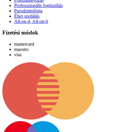
Fogszabályozás
Professzionális fogtisztítás
Parodontológia
Éber szedálás
All-on-4, All-on-6
Fizetési módok
mastercard
maestro
visa