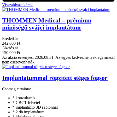
Visszahívást kérek
THOMMEN Medical – prémium
minőségű svájci implantátum
Eredeti ár
242.000 Ft
Akciós ár
150.000 Ft
Az akció érvényes: 2026.08.31. Az egyes kedvezmények egymással
nem összevonhatók.
Implantátummal rögzített stéges fogsor
Csomag tartalma:
* konzultáció
* CBCT felvétel
* implantáció 3D sablonnal
* 2 db implantátum
* ideiglenes fogsor