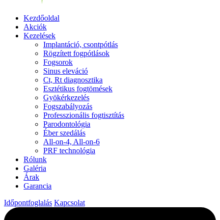
Kezdőoldal
Akciók
Kezelések
Implantáció, csontpótlás
Rögzített fogpótlások
Fogsorok
Sinus eleváció
Ct, Rt diagnosztika
Esztétikus fogtömések
Gyökérkezelés
Fogszabályozás
Professzionális fogtisztítás
Parodontológia
Éber szedálás
All-on-4, All-on-6
PRF technológia
Rólunk
Galéria
Árak
Garancia
Időpontfoglalás
Kapcsolat